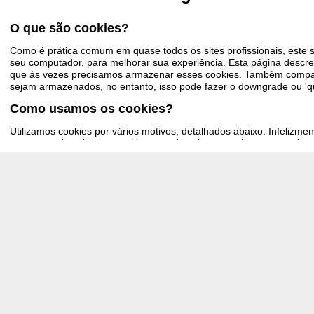
O que são cookies?
Como é prática comum em quase todos os sites profissionais, este 
seu computador, para melhorar sua experiência. Esta página descr
que às vezes precisamos armazenar esses cookies. Também compar
sejam armazenados, no entanto, isso pode fazer o downgrade ou 'que
Como usamos os cookies?
Utilizamos cookies por vários motivos, detalhados abaixo. Infelizm
setor para desativar os cookies sem desativar completamente a func
recomendável que você deixe todos os cookies se não tiver certeza 
um serviço que você usa.
Desativar cookies
Você pode impedir a configuração de cookies ajustando as configu
para saber como fazer isso). Esteja ciente de que a desativação de 
sites que você visita. A desativação de cookies geralmente resultar
recursos deste site. Portanto, é recomendável que você não desativ
Cookies que definimos
Cookies relacionados à conta
Se você criar uma conta connosco, usaremos cookies para o gerenci